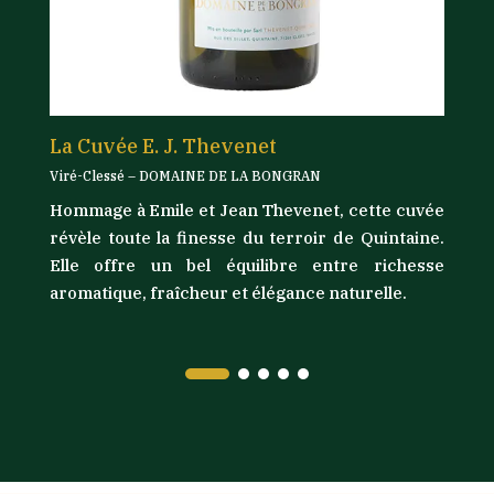
La Cuvée E. J. Thevenet
L
Viré-Clessé – DOMAINE DE LA BONGRAN
Vi
Hommage à Emile et Jean Thevenet, cette cuvée
nt
Dé
révèle toute la finesse du terroir de Quintaine.
es
cu
Elle offre un bel équilibre entre richesse
et
U
aromatique, fraîcheur et élégance naturelle.
d’